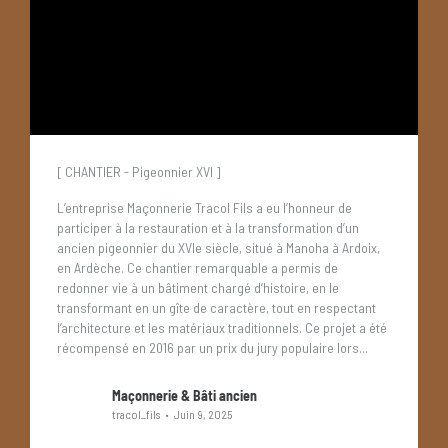
[ CHANTIER - Pigeonnier XVI ]
L’entreprise Maçonnerie Tracol Fils a eu l’honneur de
participer à la restauration et à la transformation d’un
ancien pigeonnier du XVIe siècle, situé à Manoha à Ardoix,
en Ardèche.
Ce chantier remarquable a permis de
redonner vie à un bâtiment chargé d’histoire, en le
transformant en un gîte de caractère, tout en respectant
l’architecture et les matériaux traditionnels.
Ce projet a été
récompensé en 2016 par un prix du jury populaire lors...
Maçonnerie & Bâti ancien
tracol_fils
Juin 9, 2025