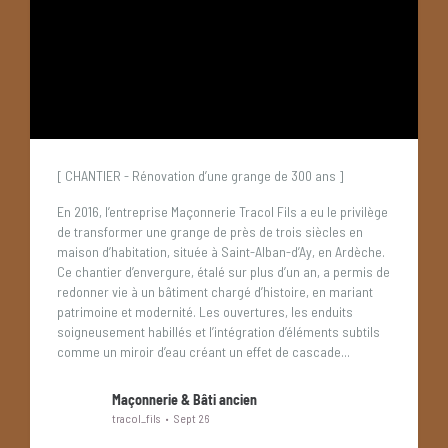
[ CHANTIER - Rénovation d’une grange de 300 ans ]
En 2016, l’entreprise Maçonnerie Tracol Fils a eu le privilège
de transformer une grange de près de trois siècles en
maison d’habitation, située à Saint-Alban-d’Ay, en Ardèche.
Ce chantier d’envergure, étalé sur plus d’un an, a permis de
redonner vie à un bâtiment chargé d’histoire, en mariant
patrimoine et modernité.
Les ouvertures, les enduits
soigneusement habillés et l’intégration d’éléments subtils
comme un miroir d’eau créant un effet de cascade...
Maçonnerie & Bâti ancien
tracol_fils
Sept 26