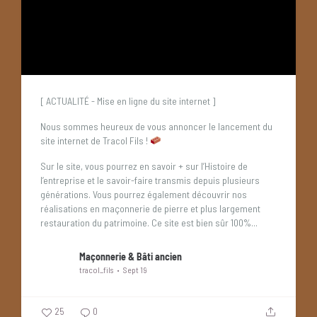
[ ACTUALITÉ - Mise en ligne du site internet ]
Nous sommes heureux de vous annoncer le lancement du
site internet de Tracol Fils !
Sur le site, vous pourrez en savoir + sur l’Histoire de
l’entreprise et le savoir-faire transmis depuis plusieurs
générations. Vous pourrez également découvrir nos
réalisations en maçonnerie de pierre et plus largement
restauration du patrimoine.
Ce site est bien sûr 100%...
Maçonnerie & Bâti ancien
tracol_fils
Sept 19
25
0