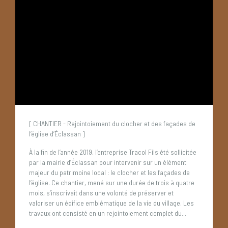
[ CHANTIER - Rejointoiement du clocher et des façades de
l’église d’Éclassan ]
À la fin de l’année 2019, l’entreprise Tracol Fils été sollicitée
par la mairie d’Éclassan pour intervenir sur un élément
majeur du patrimoine local : le clocher et les façades de
l’église.
Ce chantier, mené sur une durée de trois à quatre
mois, s’inscrivait dans une volonté de préserver et
valoriser un édifice emblématique de la vie du village.
Les
travaux ont consisté en un rejointoiement complet du...