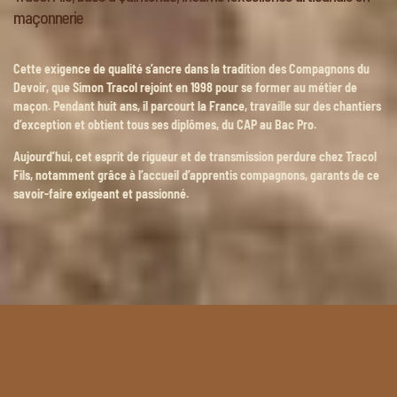
maçonnerie
Cette exigence de qualité s’ancre dans la
tradition des Compagnons du
Devoir, que Simon Tracol rejoint en 1998 pour se former au métier de
maçon. Pendant huit ans, il parcourt la France, travaille sur des chantiers
d’exception et obtient tous ses diplômes, du CAP au Bac Pro.
Aujourd’hui, cet esprit de rigueur et de transmission perdure chez Tracol
Fils, notamment grâce à l’accueil d’apprentis compagnons, garants de ce
savoir-faire exigeant et passionné.