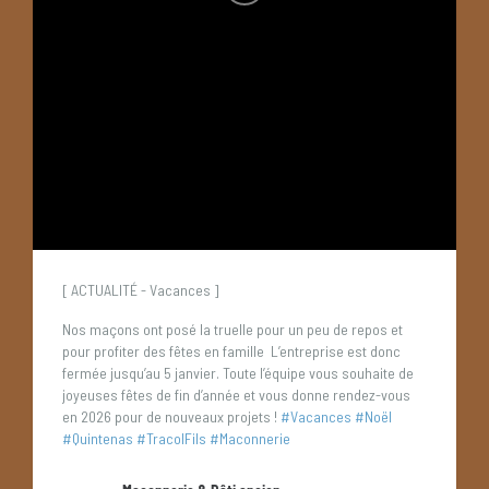
[ ACTUALITÉ - Vacances ]
Nos maçons ont posé la truelle pour un peu de repos et
pour profiter des fêtes en famille
️ L’entreprise est donc
fermée jusqu’au 5 janvier.
Toute l’équipe vous souhaite de
joyeuses fêtes de fin d’année et vous donne rendez-vous
en 2026 pour de nouveaux projets !
#Vacances
#Noël
#Quintenas
#TracolFils
#Maconnerie