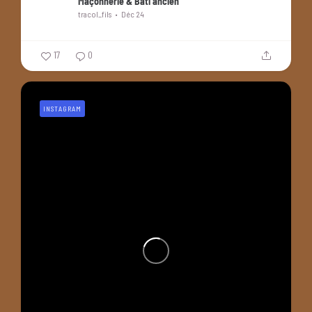
Maçonnerie & Bâti ancien
tracol_fils
Déc 24
17
0
INSTAGRAM