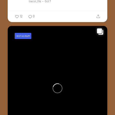
tracol_fils
Oct 7
12
0
INSTAGRAM