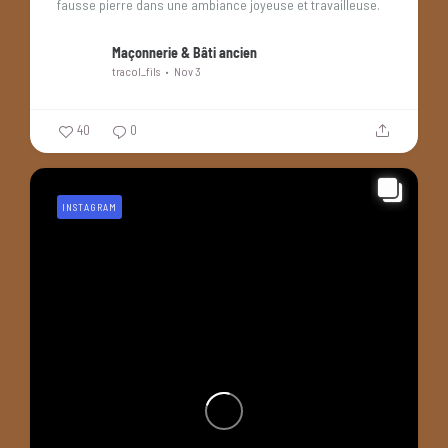
fausse pierre dans une ambiance joyeuse et travailleuse.
Maçonnerie & Bâti ancien
tracol_fils
Nov 3
40
0
INSTAGRAM