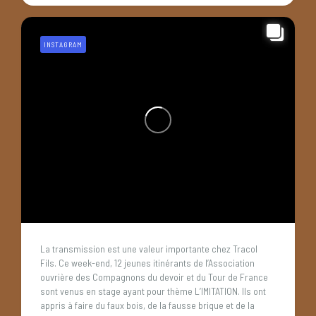
INSTAGRAM
La transmission est une valeur importante chez Tracol
Fils. Ce week-end, 12 jeunes itinérants de l’Association
ouvrière des Compagnons du devoir et du Tour de France
sont venus en stage ayant pour thème L’IMITATION. Ils ont
appris à faire du faux bois, de la fausse brique et de la