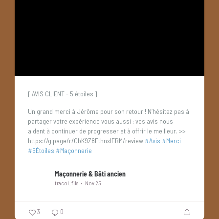
[ AVIS CLIENT - 5 étoiles ]
Un grand merci à Jérôme pour son retour !
N’hésitez pas à
partager votre expérience vous aussi : vos avis nous
aident à continuer de progresser et à offrir le meilleur.
>>
https://g.page/r/CbK9Z8FthnxIEBM/review
#Avis
#Merci
#5Étoiles
#Maçonnerie
Maçonnerie & Bâti ancien
tracol_fils
Nov 25
3
0