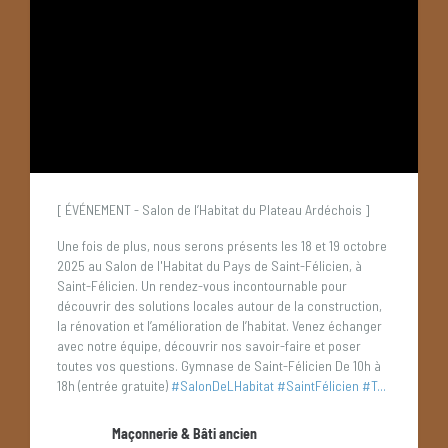
[ ÉVÉNEMENT - Salon de l’Habitat du Plateau Ardéchois ]
Une fois de plus, nous serons présents les 18 et 19 octobre
2025 au Salon de l'Habitat du Pays de Saint-Félicien, à
Saint-Félicien.
Un rendez-vous incontournable pour
découvrir des solutions locales autour de la construction,
la rénovation et l’amélioration de l’habitat.
Venez échanger
avec notre équipe, découvrir nos savoir-faire et poser
toutes vos questions.
Gymnase de Saint-Félicien
De 10h à
18h (entrée gratuite)
#SalonDeLHabitat
#SaintFélicien
#T...
Maçonnerie & Bâti ancien