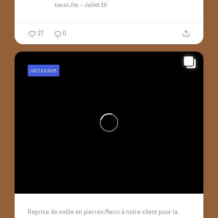
tracol_fils
Juillet 26
27
0
INSTAGRAM
Reprise de voûte en pierres.Merci à notre client pour la