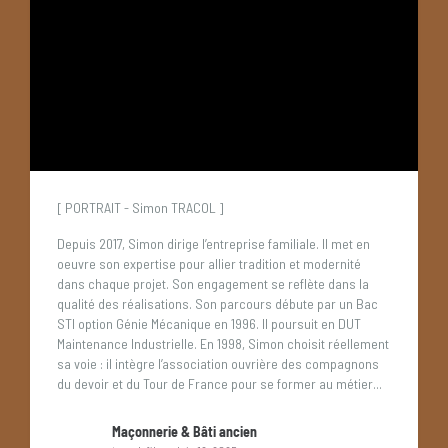
[ PORTRAIT - Simon TRACOL ]
Depuis 2017, Simon dirige l’entreprise familiale. Il met en
oeuvre son expertise pour allier tradition et modernité
dans chaque projet. Son engagement se reflète dans la
qualité des réalisations.
Son parcours débute par un Bac
STI option Génie Mécanique en 1996. Il poursuit en DUT
Maintenance Industrielle. En 1998, Simon choisit réellement
sa voie : il intègre l’association ouvrière des compagnons
du devoir et du Tour de France pour se former au métier...
Maçonnerie & Bâti ancien