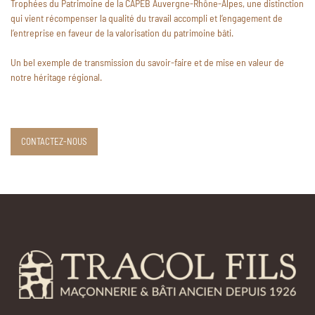
Trophées du Patrimoine de la CAPEB Auvergne-Rhône-Alpes, une distinction
qui vient récompenser la qualité du travail accompli et l’engagement de
l’entreprise en faveur de la valorisation du patrimoine bâti.
Un bel exemple de transmission du savoir-faire et de mise en valeur de
notre héritage régional.
CONTACTEZ-NOUS